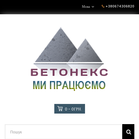
+380674306820
Мова
0 - 0ГРН.