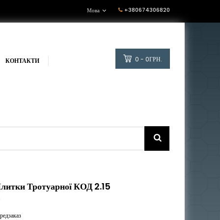
+380674306820
Мова
0 - 0ГРН.
КОНТАКТИ
литки Тротуарної КОД 2.15
5
редзаказ