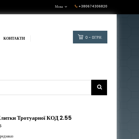
+380674306820
Мова
0 - 0ГРН.
КОНТАКТИ
литки Тротуарної КОД 2.55
5
редзаказ