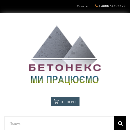
+380674306820
Мова
0 - 0ГРН.