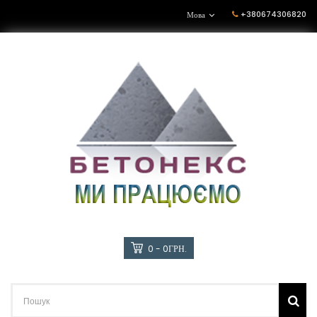
+380674306820
Мова
0 - 0ГРН.