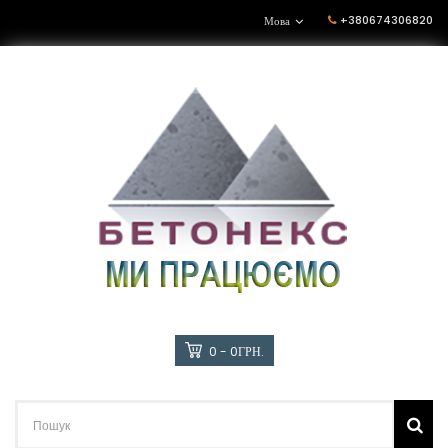
+380674306820
Мова
0 - 0ГРН.