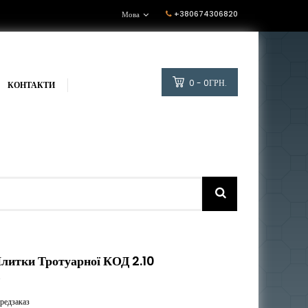
+380674306820
Мова
0 - 0ГРН.
КОНТАКТИ
литки Тротуарної КОД 2.10
0
редзаказ