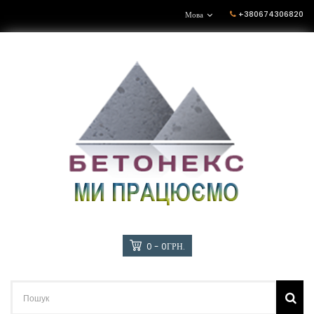
+380674306820
Мова
0 - 0ГРН.