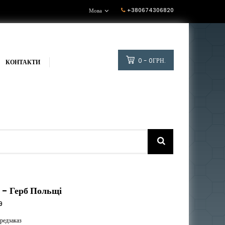
+380674306820
Мова
0 - 0ГРН.
КОНТАКТИ
9 - Герб Польщі
9
редзаказ