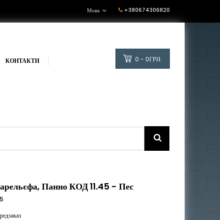
+380674306820
Мова
0 - 0ГРН.
КОНТАКТИ
арельєфа, Панно КОД 11.45 - Пес
45
редзаказ