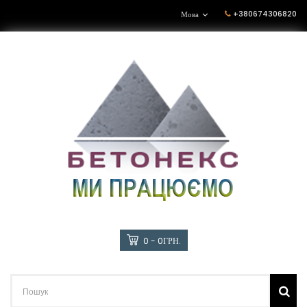
+380674306820
Мова
0 - 0ГРН.