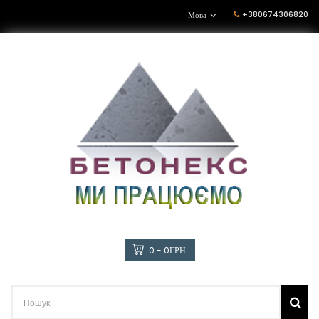
+380674306820
Мова
0 - 0ГРН.