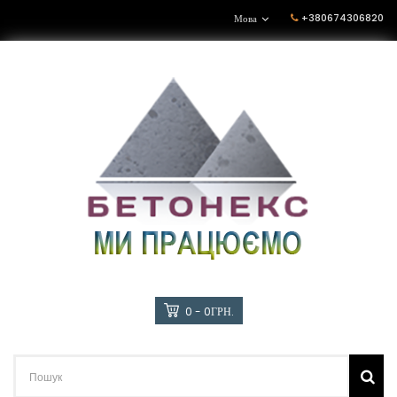
+380674306820
Мова
0 - 0ГРН.