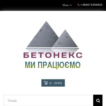
+380674306820
Мова
0 - 0ГРН.