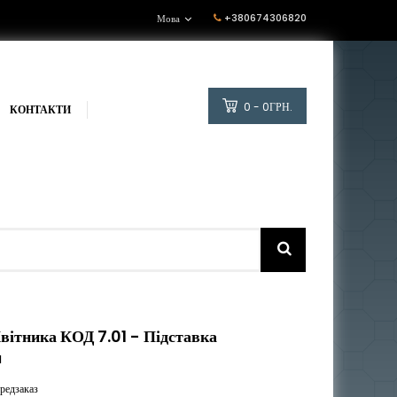
+380674306820
Мова
0 - 0ГРН.
КОНТАКТИ
вітника КОД 7.01 - Підставка
1
редзаказ