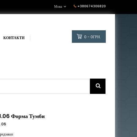
+380674306820
Мова
0 - 0ГРН.
КОНТАКТИ
3.06 Форма Тумби
3.06
редзаказ