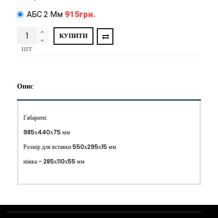
915грн.
АБС 2 Мм
КУПИТИ
шт
Опис
Габарити:
985х440х75 мм
Розмір для вставки 550х295х15 мм
ніжка - 285х110х55 мм