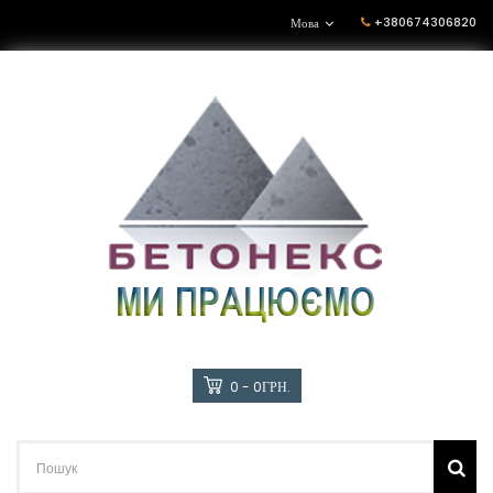
+380674306820
Мова
0 - 0ГРН.