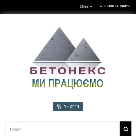
+380674306820
Мова
0 - 0ГРН.