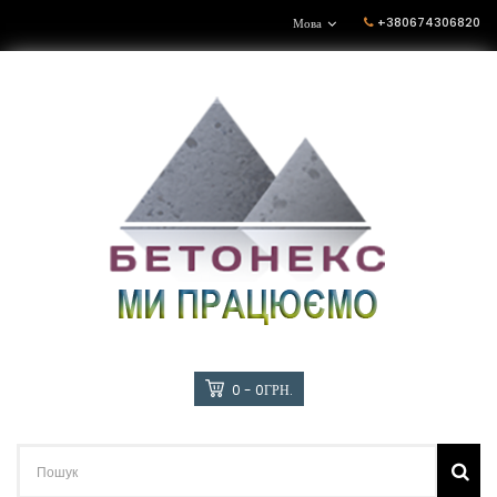
+380674306820
Мова
0 - 0ГРН.