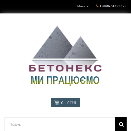
+380674306820
Мова
0 - 0ГРН.