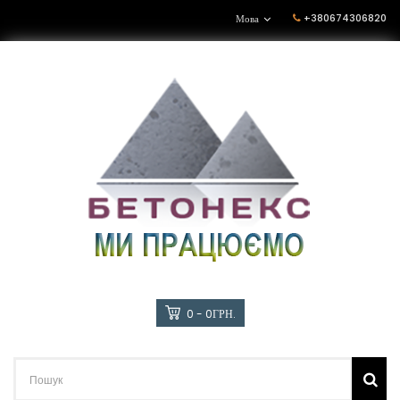
+380674306820
Мова
0 - 0ГРН.