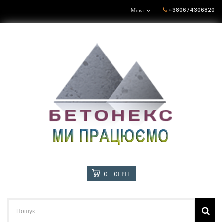
+380674306820
Мова
0 - 0ГРН.