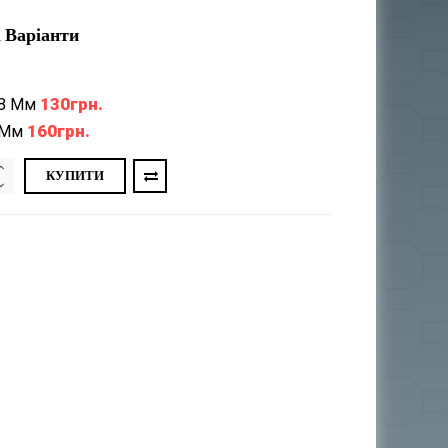
 Варіанти
130грн.
,8 Мм
160грн.
 Мм
КУПИТИ