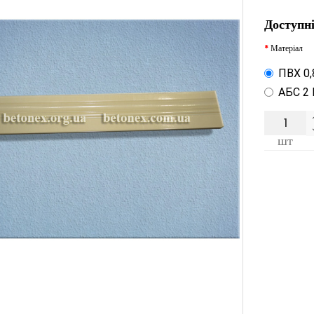
Доступні
Матеріал
ПВХ 0
АБС 2
шт