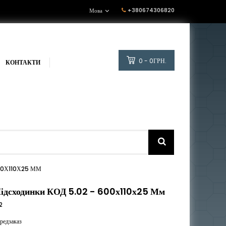
+380674306820
Мова
0 - 0ГРН.
КОНТАКТИ
00Х110Х25 ММ
ідсходинки КОД 5.02 - 600х110х25 Мм
2
редзаказ