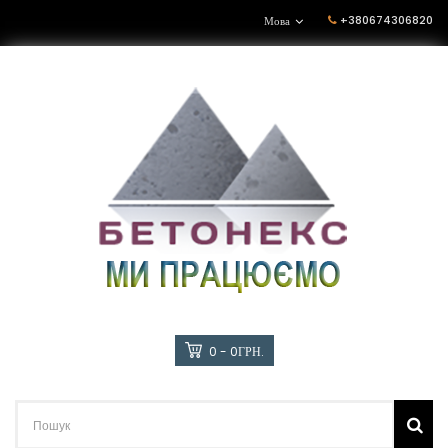
+380674306820
Мова
0 - 0ГРН.