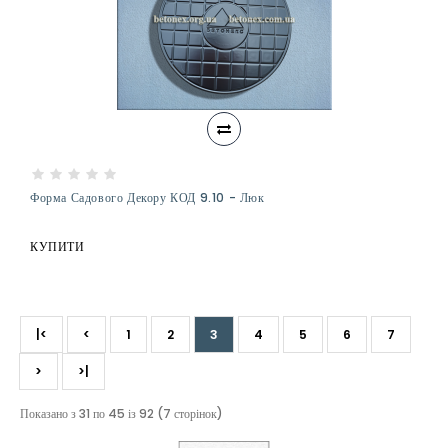
Форма Садового Декору КОД 9.10 - Люк
КУПИТИ
|<
<
1
2
3
4
5
6
7
>
>|
Показано з 31 по 45 із 92 (7 сторінок)