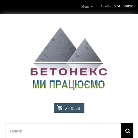
+380674306820
Мова
0 - 0ГРН.