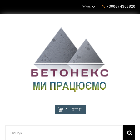
+380674306820
Мова
0 - 0ГРН.